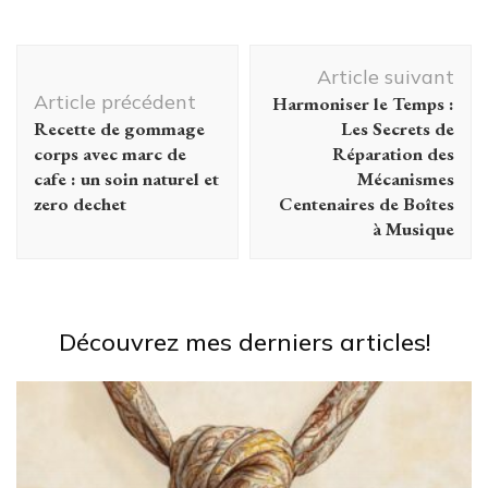
le miroir de
Blanche Neige
Navigation
: guide des
Article suivant
matériaux
d'article
Article précédent
Harmoniser le Temps :
pour
Recette de gommage
Les Secrets de
débutants et
corps avec marc de
Réparation des
experts
cafe : un soin naturel et
Mécanismes
zero dechet
Centenaires de Boîtes
à Musique
Découvrez mes derniers articles!