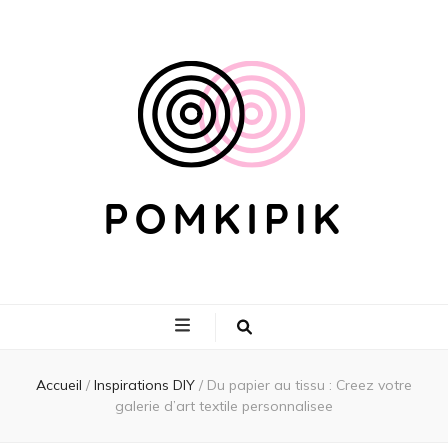
Pomkipik
Accueil
/
Inspirations DIY
/
Du papier au tissu : Creez votre
galerie d’art textile personnalisee