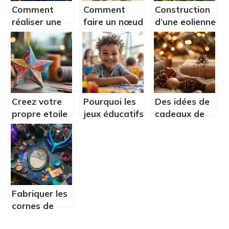
Comment
Comment
Construction
réaliser une
faire un nœud
d’une eolienne
Broderie
Merovingien :
personnalisee
diamant Tigre
l’art de la
: conseils
et Grue :
tresse royale
d’expert et
Guide étape
explique pas
astuces
par étape
a pas
Creez votre
Pourquoi les
Des idées de
propre etoile
jeux éducatifs
cadeaux de
a suspendre
stimulent la
Noël pour
pour Noel
créativité
maman : les
avec notre
indispensables
tutoriel
pour futures
illumine
mamans
Fabriquer les
cornes de
Maléfique et