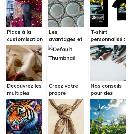
?
Place à la
Les
T-shirt
customisation
avantages et
personnalisé :
DIY avec du
inconvenients
quelles sont
Wax
de posseder
les tendances
un
?
decapsuleur
mural
Decouvrez les
Creez votre
Nos conseils
multiples
propre
pour des
creations DIY
photophore a
activités DIY
possibles
partir d’une
à Paris
avec du tissu
boite de
liege
conserve