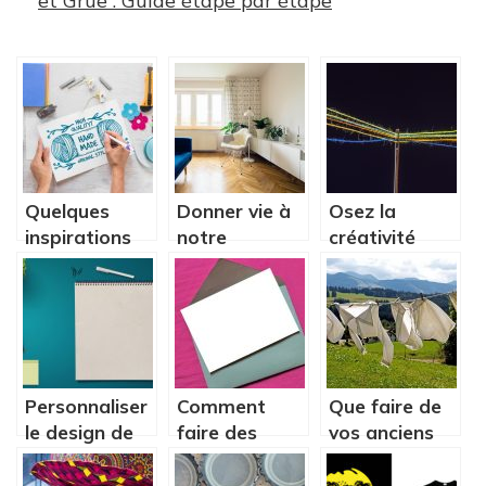
et Grue : Guide étape par étape
Quelques
Donner vie à
Osez la
inspirations
notre
créativité
de décoration
intérieur.
avec les kits
à la DIY
DIY
Personnaliser
Comment
Que faire de
le design de
faire des
vos anciens
son mur avec
cartes
vêtements ?
peu de choses
d’anniversaire