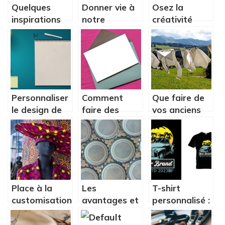
Quelques
Donner vie à
Osez la
inspirations
notre
créativité
de décoration
intérieur.
avec les kits
à la DIY
DIY
Personnaliser
Comment
Que faire de
le design de
faire des
vos anciens
son mur avec
cartes
vêtements ?
peu de choses
d’anniversaire
?
Place à la
Les
T-shirt
customisation
avantages et
personnalisé :
DIY avec du
inconvenients
quelles sont
Wax
de posseder
les tendances