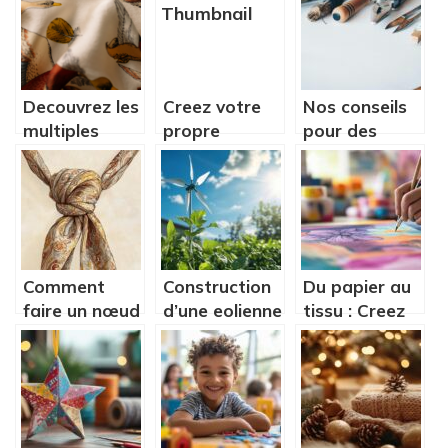
un
?
decapsuleur
mural
Decouvrez les
Creez votre
Nos conseils
multiples
propre
pour des
creations DIY
photophore a
activités DIY
possibles
partir d’une
à Paris
avec du tissu
boite de
liege
conserve
Comment
Construction
Du papier au
faire un nœud
d’une eolienne
tissu : Creez
Merovingien :
personnalisee
votre galerie
l’art de la
: conseils
d’art textile
tresse royale
d’expert et
personnalisee
explique pas
astuces
a pas