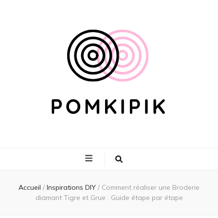
Pomkipik
Accueil
/
Inspirations DIY
/
Comment réaliser une Broderie
diamant Tigre et Grue : Guide étape par étape