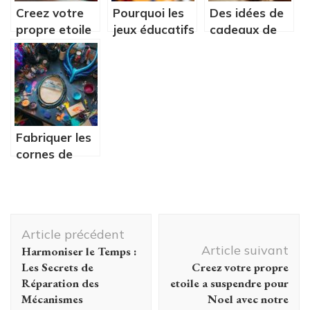
Creez votre
Pourquoi les
Des idées de
propre etoile
jeux éducatifs
cadeaux de
a suspendre
stimulent la
Noël pour
pour Noel
créativité
maman : les
avec notre
indispensables
tutoriel
pour futures
illumine
mamans
Fabriquer les
cornes de
Maléfique et
le miroir de
Blanche Neige
Navigation
: guide des
Article précédent
matériaux
d'article
Article suivant
Harmoniser le Temps :
pour
Les Secrets de
Creez votre propre
débutants et
Réparation des
etoile a suspendre pour
experts
Mécanismes
Noel avec notre