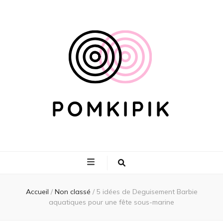
Pomkipik
Accueil
/
Non classé
/
5 idées de Deguisement Barbie
aquatiques pour une fête sous-marine